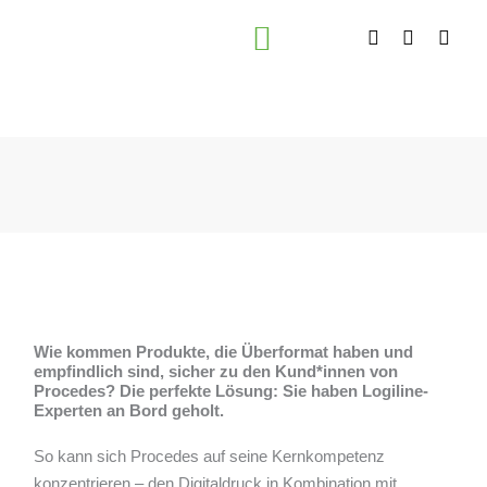
Zum
F
I
L
Inhalt
a
n
i
springen
c
s
n
e
t
k
b
a
e
o
g
d
o
r
i
k
a
n
m
Wie kommen Produkte, die Überformat haben und
empfindlich sind, sicher zu den Kund*innen von
Procedes? Die perfekte Lösung: Sie haben Logiline-
Experten an Bord geholt.
So kann sich Procedes auf seine Kernkompetenz
konzentrieren – den Digitaldruck in Kombination mit